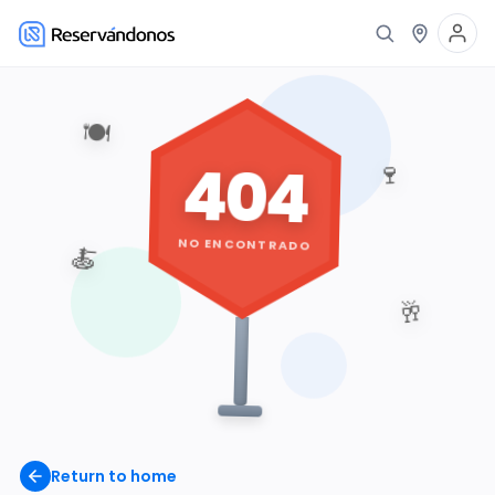
🍽️
404
🍷
NO ENCONTRADO
🍝
🥂
Return to home