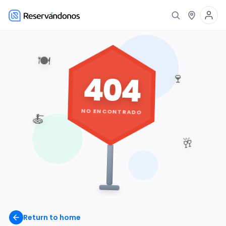
🍽️
404
🍷
NO ENCONTRADO
🍝
🥂
Return to home