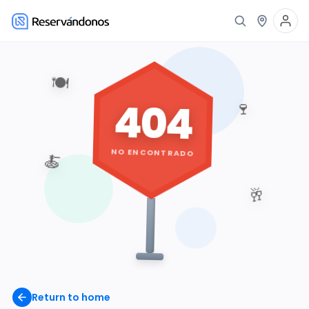
🍽️
404
🍷
NO ENCONTRADO
🍝
🥂
Return to home