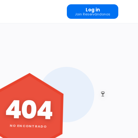
Log in
Join Reservándonos
🍷
404
NO ENCONTRADO