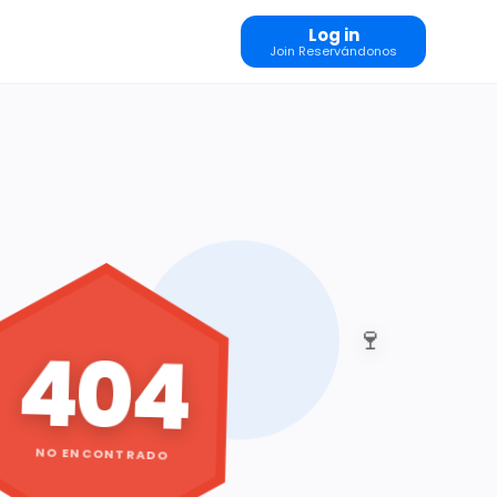
Log in
Join Reservándonos
🍷
404
NO ENCONTRADO