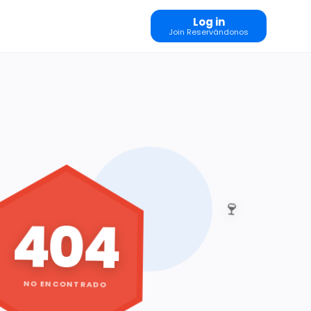
Log in
Join Reservándonos
🍷
404
NO ENCONTRADO