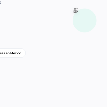
s
🍝
res en México