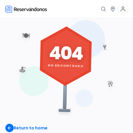
🍽️
404
🍷
NO ENCONTRADO
🍝
🥂
Return to home