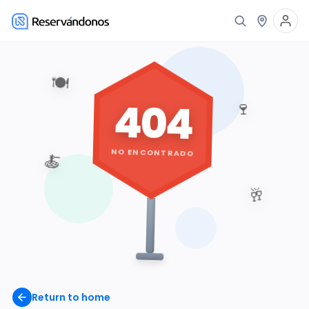
🍽️
404
🍷
NO ENCONTRADO
🍝
🥂
Return to home