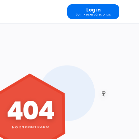
Log in
Join Reservándonos
🍷
404
NO ENCONTRADO