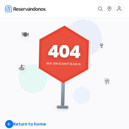
🍽️
404
🍷
NO ENCONTRADO
🍝
🥂
Return to home