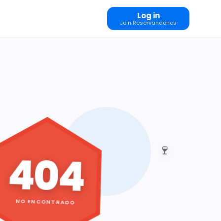
Log in
Join Reservándonos
🍷
404
NO ENCONTRADO