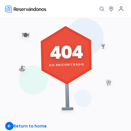
🍽️
404
🍷
NO ENCONTRADO
🍝
🥂
Return to home