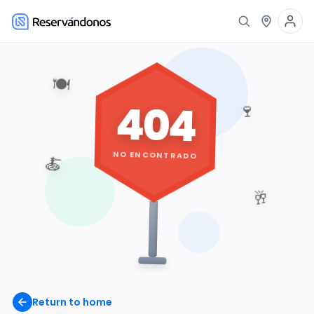
🍽️
404
🍷
NO ENCONTRADO
🍝
🥂
Return to home