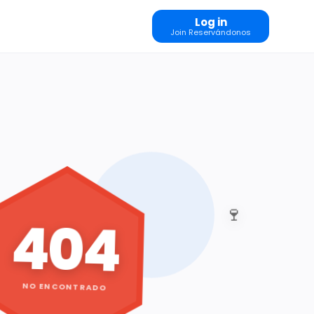
Log in
Join Reservándonos
🍷
404
NO ENCONTRADO