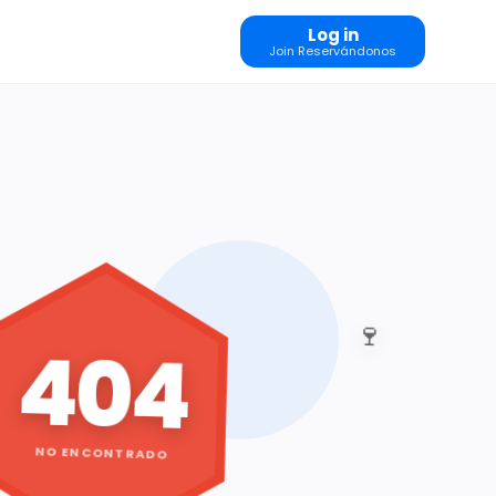
Log in
Join Reservándonos
🍷
404
NO ENCONTRADO