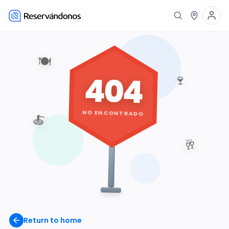
🍽️
404
🍷
NO ENCONTRADO
🍝
🥂
Return to home