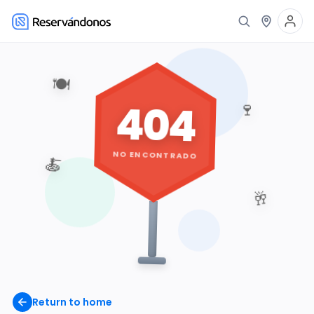
🍽️
404
🍷
NO ENCONTRADO
🍝
🥂
Return to home