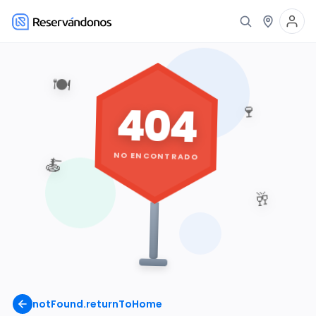
🍽️
404
🍷
NO ENCONTRADO
🍝
🥂
notFound.returnToHome