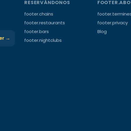
RESERVÁNDONOS
FOOTER.AB
footer.chains
footer.termine
footer.restaurants
footer.privacy
footer.bars
Blog
ter →
footer.nightclubs