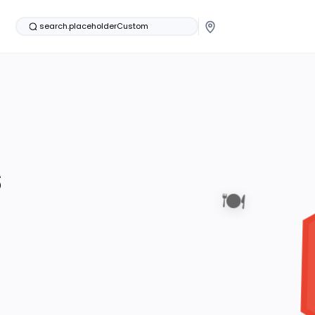
search.placeholderCustom
s
🍽️