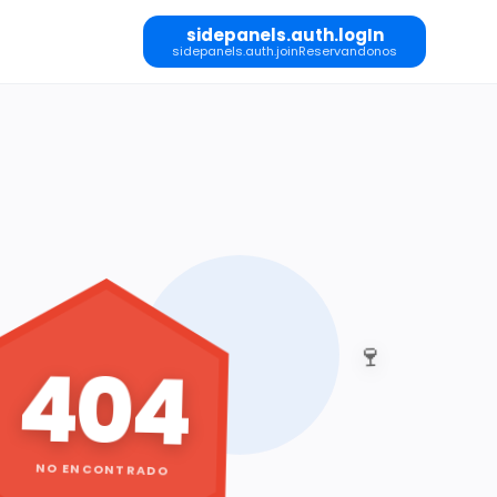
sidepanels.auth.logIn
sidepanels.auth.joinReservandonos
🍷
404
NO ENCONTRADO