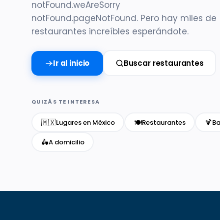
notFound.weAreSorry
notFound.pageNotFound. Pero hay miles de
restaurantes increíbles esperándote.
Ir al inicio
Buscar restaurantes
QUIZÁS TE INTERESA
🇲🇽
🍽️
🍹
Lugares en México
Restaurantes
Ba
🛵
A domicilio