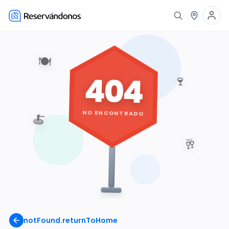
🍽️
404
🍷
NO ENCONTRADO
🍝
🥂
notFound.returnToHome