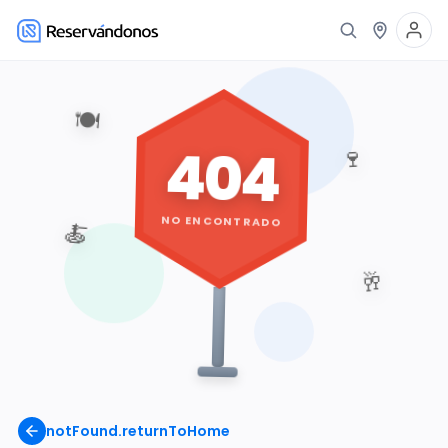
🍽️
404
🍷
NO ENCONTRADO
🍝
🥂
notFound.returnToHome