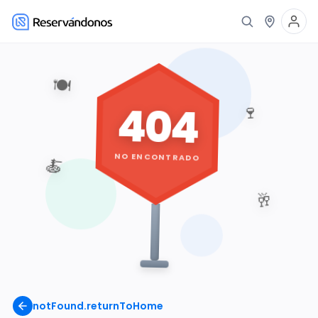
🍽️
404
🍷
NO ENCONTRADO
🍝
🥂
notFound.returnToHome