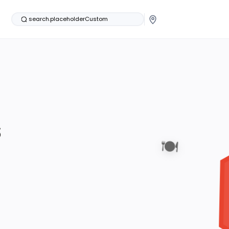
search.placeholderCustom
s
🍽️