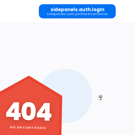
sidepanels.auth.logIn
sidepanels.auth.joinReservandonos
🍷
404
NO ENCONTRADO