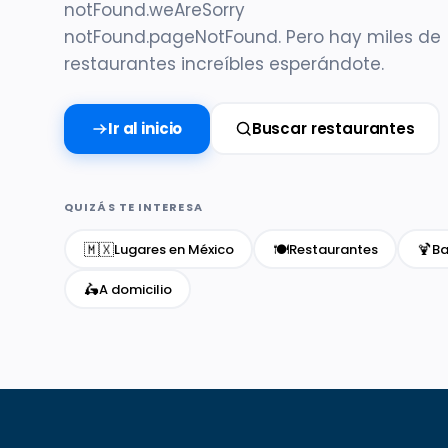
notFound.weAreSorry
notFound.pageNotFound. Pero hay miles de
restaurantes increíbles esperándote.
Ir al inicio
Buscar restaurantes
QUIZÁS TE INTERESA
🇲🇽
🍽️
🍹
Lugares en México
Restaurantes
Ba
🛵
A domicilio