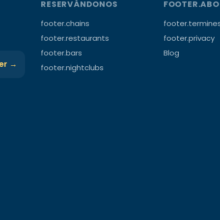
RESERVÁNDONOS
FOOTER.AB
footer.chains
footer.termine
footer.restaurants
footer.privacy
footer.bars
Blog
ter →
footer.nightclubs