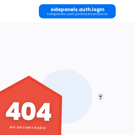
sidepanels.auth.logIn
sidepanels.auth.joinReservandonos
🍷
404
NO ENCONTRADO