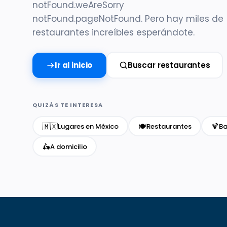
notFound.weAreSorry
notFound.pageNotFound. Pero hay miles de
restaurantes increíbles esperándote.
Ir al inicio
Buscar restaurantes
QUIZÁS TE INTERESA
🇲🇽
🍽️
🍹
Lugares en México
Restaurantes
Ba
🛵
A domicilio