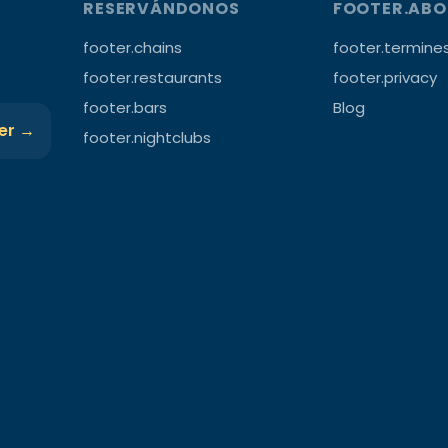
RESERVÁNDONOS
FOOTER.AB
footer.chains
footer.termine
footer.restaurants
footer.privacy
footer.bars
Blog
ter →
footer.nightclubs