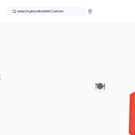
search.placeholderCustom
s
🍽️