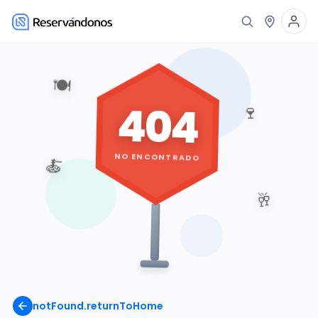
🍽️
404
🍷
NO ENCONTRADO
🍝
🥂
notFound.returnToHome