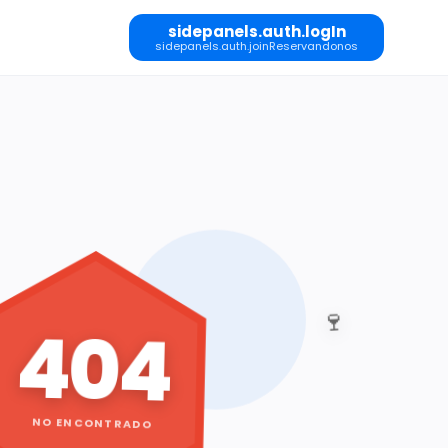
sidepanels.auth.logIn
sidepanels.auth.joinReservandonos
🍷
404
NO ENCONTRADO