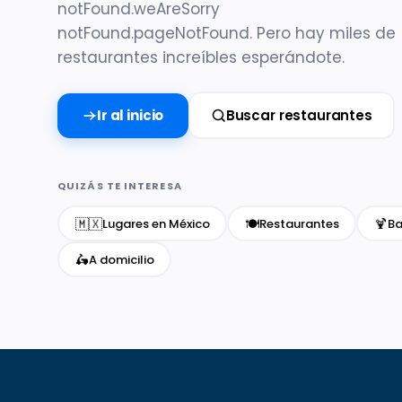
notFound.weAreSorry
notFound.pageNotFound. Pero hay miles de
restaurantes increíbles esperándote.
Ir al inicio
Buscar restaurantes
QUIZÁS TE INTERESA
🇲🇽
🍽️
🍹
Lugares en México
Restaurantes
Ba
🛵
A domicilio