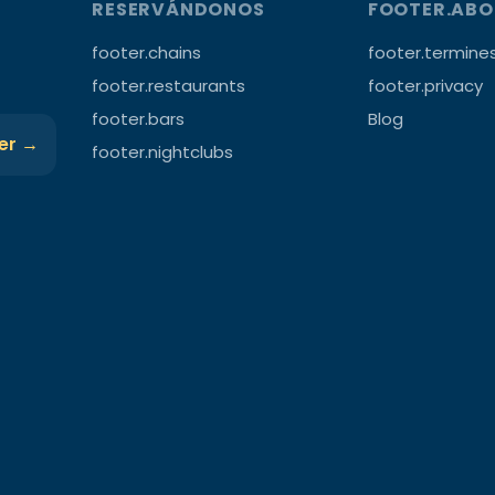
RESERVÁNDONOS
FOOTER.AB
footer.chains
footer.termine
footer.restaurants
footer.privacy
footer.bars
Blog
ter →
footer.nightclubs