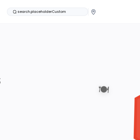
search.placeholderCustom
s
🍽️