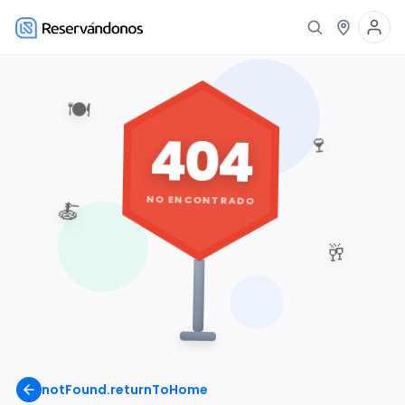
🍽️
404
🍷
NO ENCONTRADO
🍝
🥂
notFound.returnToHome