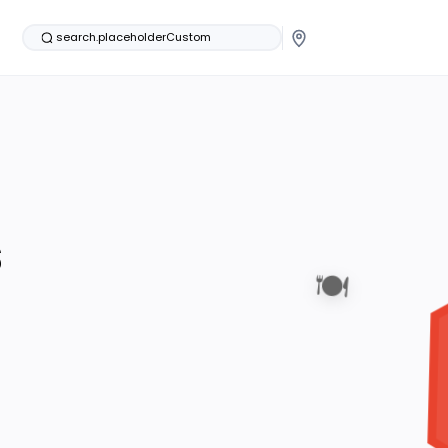
search.placeholderCustom
s
🍽️