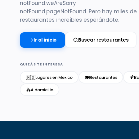
notFound.weAreSorry
notFound.pageNotFound. Pero hay miles de
restaurantes increíbles esperándote.
Ir al inicio
Buscar restaurantes
QUIZÁS TE INTERESA
🇲🇽
🍽️
🍹
Lugares en México
Restaurantes
Ba
🛵
A domicilio