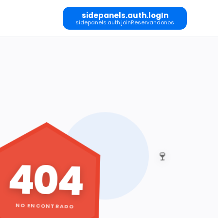
sidepanels.auth.logIn
sidepanels.auth.joinReservandonos
🍷
404
NO ENCONTRADO