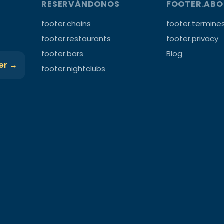
RESERVÁNDONOS
FOOTER.AB
footer.chains
footer.termine
footer.restaurants
footer.privacy
footer.bars
Blog
ter →
footer.nightclubs