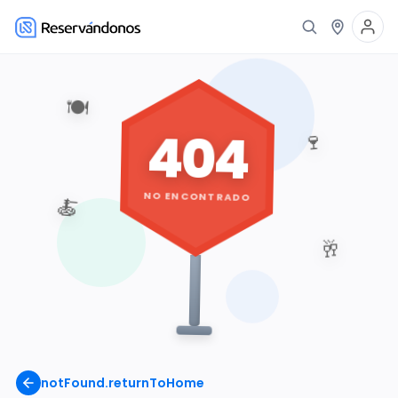
🍽️
404
🍷
NO ENCONTRADO
🍝
🥂
notFound.returnToHome