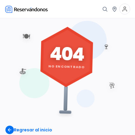
🍽️
404
🍷
NO ENCONTRADO
🍝
🥂
Regresar al inicio