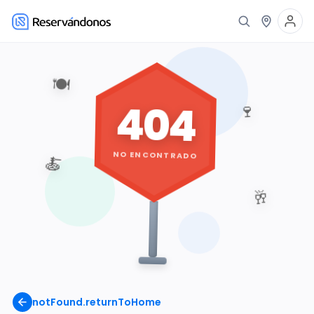
🍽️
404
🍷
NO ENCONTRADO
🍝
🥂
notFound.returnToHome