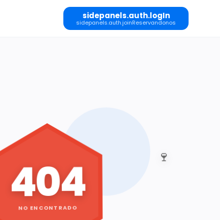
sidepanels.auth.logIn
sidepanels.auth.joinReservandonos
🍷
404
NO ENCONTRADO