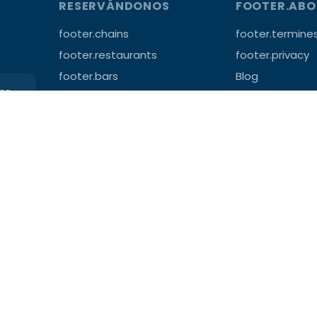
RESERVÁNDONOS
FOOTER.AB
footer.chains
footer.termine
footer.restaurants
footer.privacy
footer.bars
Blog
ter →
footer.nightclubs