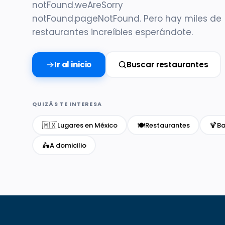
notFound.weAreSorry
notFound.pageNotFound. Pero hay miles de
restaurantes increíbles esperándote.
Ir al inicio
Buscar restaurantes
QUIZÁS TE INTERESA
🇲🇽
🍽️
🍹
Lugares en México
Restaurantes
Ba
🛵
A domicilio