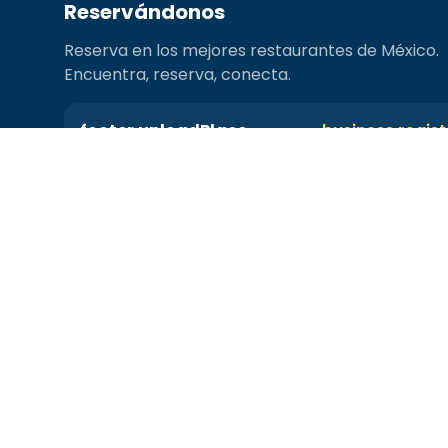
Reservándonos
Reserva en los mejores restaurantes de México.
Encuentra, reserva, conecta.
footer.uploadPlace
business.regis
FOOTER.SOCIAL