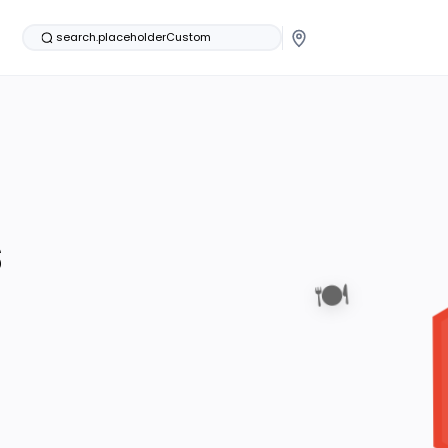
search.placeholderCustom
s
🍽️