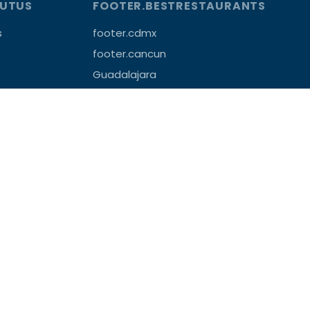
OUTUS
FOOTER.BESTRESTAURANTS
s
footer.cdmx
footer.cancun
Guadalajara
Monterrey
Puerto Vallarta
Puebla
Querétaro
FOOTER.COLONIES
Polanco
Condesa/Roma
San Ángel