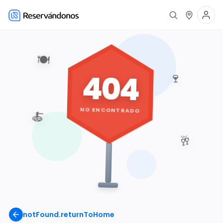
🍽️
404
🍷
NO ENCONTRADO
🍝
🥂
notFound.returnToHome