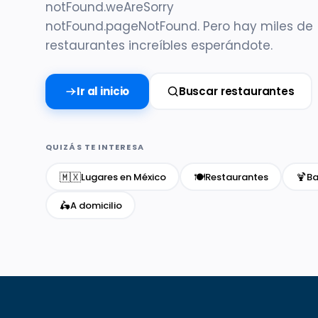
notFound.weAreSorry
notFound.pageNotFound. Pero hay miles de
restaurantes increíbles esperándote.
Ir al inicio
Buscar restaurantes
QUIZÁS TE INTERESA
🇲🇽
🍽️
🍹
Lugares en México
Restaurantes
Ba
🛵
A domicilio