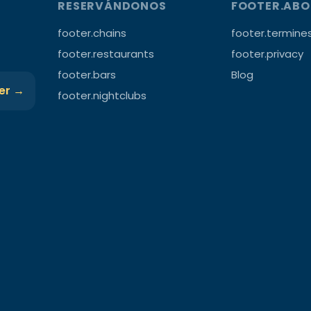
RESERVÁNDONOS
FOOTER.AB
footer.chains
footer.termine
footer.restaurants
footer.privacy
footer.bars
Blog
ter →
footer.nightclubs