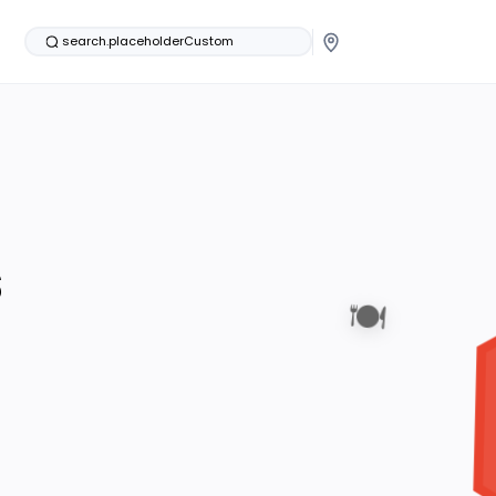
search.placeholderCustom
s
🍽️