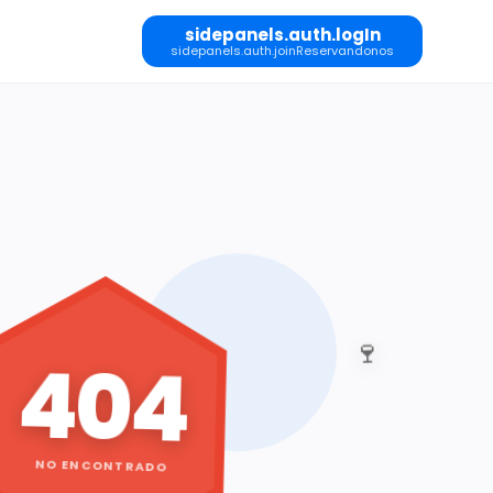
sidepanels.auth.logIn
sidepanels.auth.joinReservandonos
🍷
404
NO ENCONTRADO