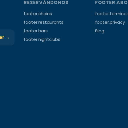
RESERVÁNDONOS
FOOTER.AB
footer.chains
footer.termine
footer.restaurants
footer.privacy
footer.bars
Blog
ter →
footer.nightclubs