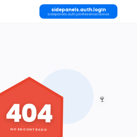
sidepanels.auth.logIn
sidepanels.auth.joinReservandonos
🍷
404
NO ENCONTRADO