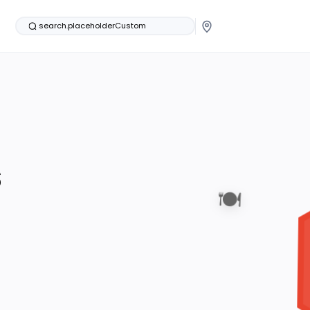
search.placeholderCustom
s
🍽️