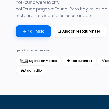
notFound.weAreSorry
notFound.pageNotFound. Pero hay miles de
restaurantes increíbles esperándote.
Ir al inicio
Buscar restaurantes
QUIZÁS TE INTERESA
🇲🇽
🍽️
🍹
Lugares en México
Restaurantes
Ba
🛵
A domicilio