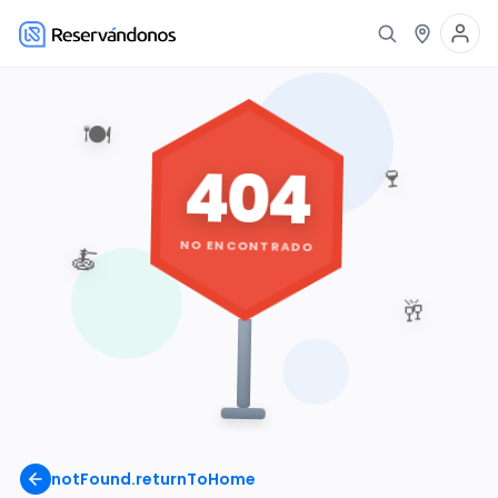
🍽️
404
🍷
NO ENCONTRADO
🍝
🥂
notFound.returnToHome