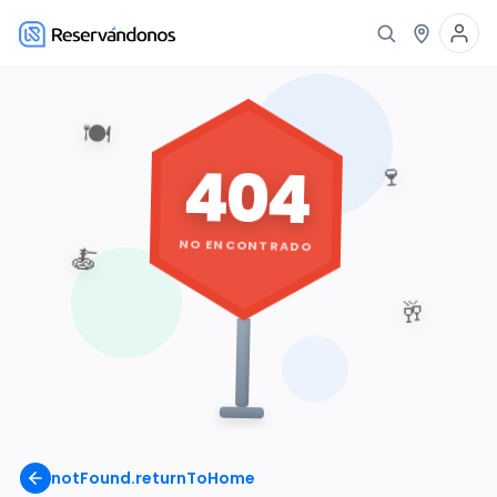
🍽️
404
🍷
NO ENCONTRADO
🍝
🥂
notFound.returnToHome