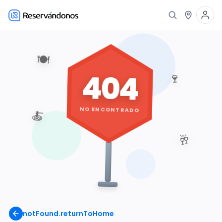
🍽️
404
🍷
NO ENCONTRADO
🍝
🥂
notFound.returnToHome