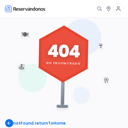
🍽️
404
🍷
NO ENCONTRADO
🍝
🥂
notFound.returnToHome