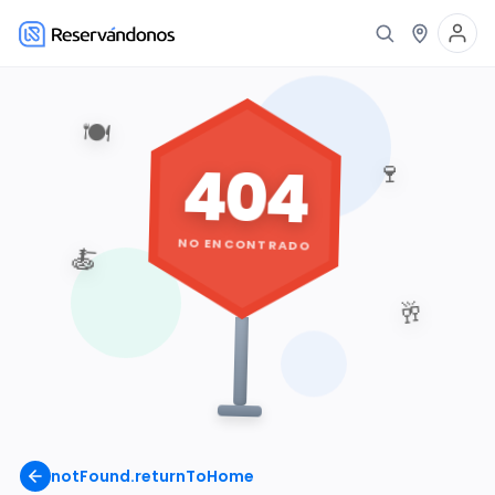
🍽️
404
🍷
NO ENCONTRADO
🍝
🥂
notFound.returnToHome