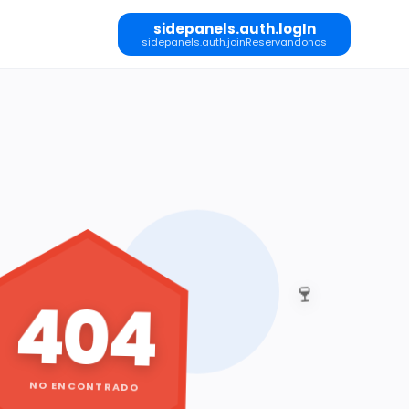
sidepanels.auth.logIn
sidepanels.auth.joinReservandonos
🍷
404
NO ENCONTRADO