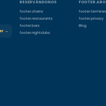
RESERVÁNDONOS
FOOTER.AB
footer.chains
footer.termine
footer.restaurants
footer.privacy
footer.bars
Blog
ter →
footer.nightclubs