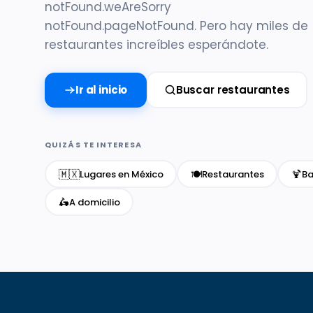
notFound.weAreSorry
notFound.pageNotFound. Pero hay miles de
restaurantes increíbles esperándote.
Ir al inicio
Buscar restaurantes
QUIZÁS TE INTERESA
🇲🇽
🍽️
🍹
Lugares en México
Restaurantes
Ba
🛵
A domicilio