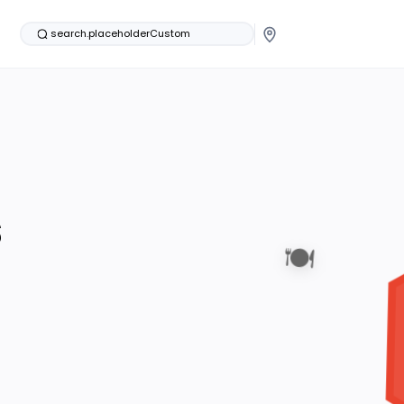
search.placeholderCustom
s
🍽️