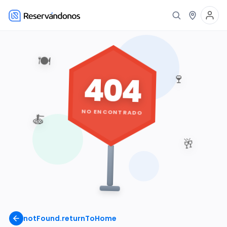
🍽️
404
🍷
NO ENCONTRADO
🍝
🥂
notFound.returnToHome