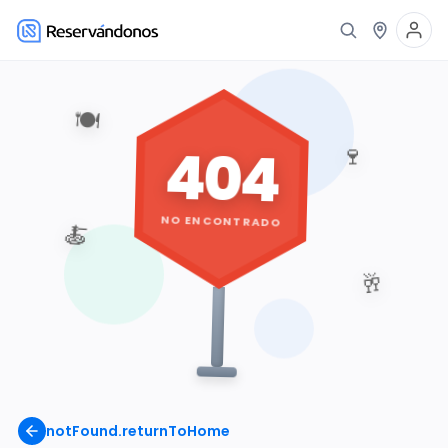
🍽️
404
🍷
NO ENCONTRADO
🍝
🥂
notFound.returnToHome