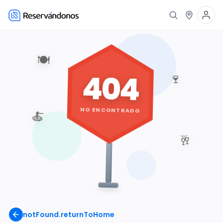
🍽️
404
🍷
NO ENCONTRADO
🍝
🥂
notFound.returnToHome