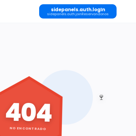
sidepanels.auth.logIn
sidepanels.auth.joinReservandonos
🍷
404
NO ENCONTRADO