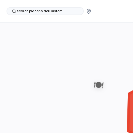
search.placeholderCustom
s
🍽️