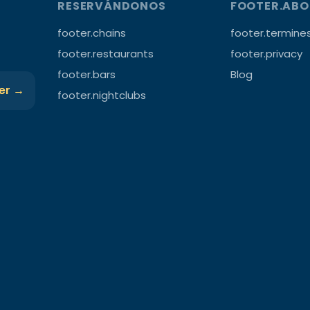
RESERVÁNDONOS
FOOTER.AB
footer.chains
footer.termine
footer.restaurants
footer.privacy
footer.bars
Blog
ter →
footer.nightclubs