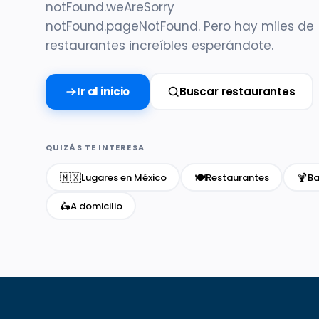
notFound.weAreSorry
notFound.pageNotFound. Pero hay miles de
restaurantes increíbles esperándote.
Ir al inicio
Buscar restaurantes
QUIZÁS TE INTERESA
🇲🇽
🍽️
🍹
Lugares en México
Restaurantes
Ba
🛵
A domicilio