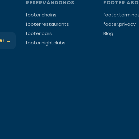
RESERVÁNDONOS
FOOTER.AB
footer.chains
footer.termine
footer.restaurants
footer.privacy
footer.bars
Blog
ter →
footer.nightclubs