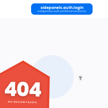
sidepanels.auth.logIn
sidepanels.auth.joinReservandonos
🍷
404
NO ENCONTRADO