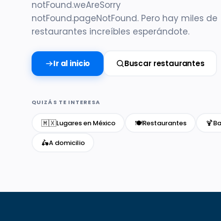
notFound.weAreSorry
notFound.pageNotFound. Pero hay miles de
restaurantes increíbles esperándote.
Ir al inicio
Buscar restaurantes
QUIZÁS TE INTERESA
🇲🇽
🍽️
🍹
Lugares en México
Restaurantes
Ba
🛵
A domicilio