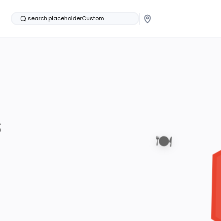
search.placeholderCustom
s
🍽️