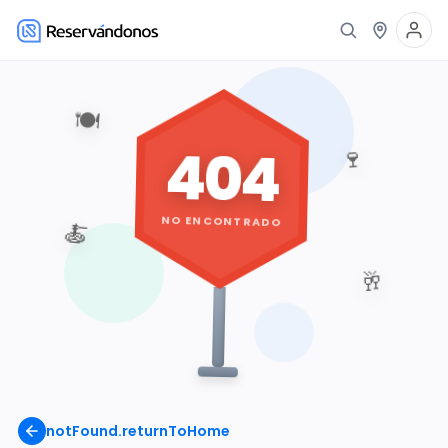
🍽️
404
🍷
NO ENCONTRADO
🍝
🥂
notFound.returnToHome