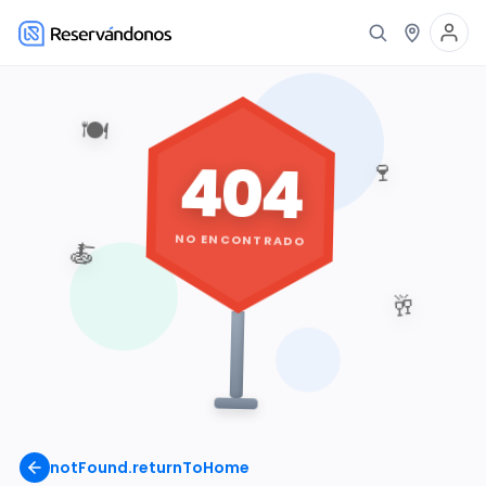
🍽️
404
🍷
NO ENCONTRADO
🍝
🥂
notFound.returnToHome