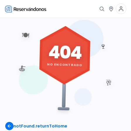
🍽️
404
🍷
NO ENCONTRADO
🍝
🥂
notFound.returnToHome