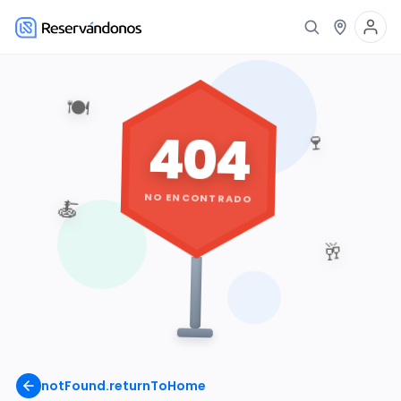
🍽️
404
🍷
NO ENCONTRADO
🍝
🥂
notFound.returnToHome